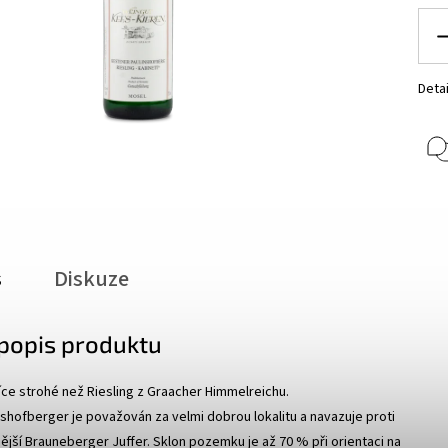
Detai
s
Diskuze
 popis produktu
více strohé než Riesling z Graacher Himmelreichu.
shofberger je považován za velmi dobrou lokalitu a navazuje proti
ější Brauneberger Juffer. Sklon pozemku je až 70 % při orientaci na