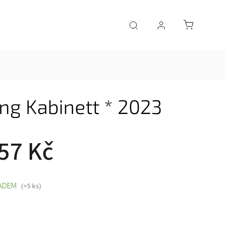
ng Kabinett * 2023
57 Kč
ADEM
(>5 ks)