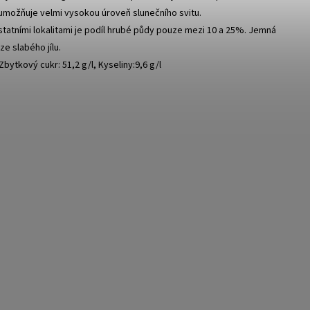
umožňuje velmi vysokou úroveň slunečního svitu.
statními lokalitami je podíl hrubé půdy pouze mezi 10 a 25%. Jemná
ze slabého jílu.
Zbytkový cukr: 51,2 g/l, Kyseliny:9,6 g/l