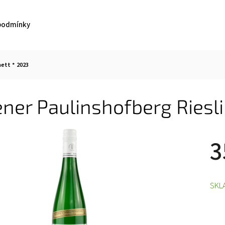
podmínky
nett * 2023
ner Paulinshofberg Riesli
3
SKL