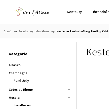
Kontakty
Obchodní 
Domů
/
Mosela
/
Kies-Kieren
/
Kestener Paulinshofberg Riesling Kabi
Keste
Kategorie
Alsasko
Champagne
René Jolly
Cotes du Rhone
Mosela
Kies-Kieren