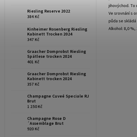
jihovýchod. To 
Riesling Reserve 2022
Ve srovnání s o
384 Kč
půda se skládá 
Alkohol: 8,0 %, 
Kinheimer Rosenberg Riesling
Kabinett Trocken 2024
347 Kč
Graacher Domprobst Riesling
Spätlese trocken 2024
401 Kč
Graacher Domprobst Riesling
Kabinett trocken 2024
357 Kč
Champagne Cuveé Speciale RJ
Brut
1 250 Kč
Champagne Rose D
´Assemblage Brut
920 Kč