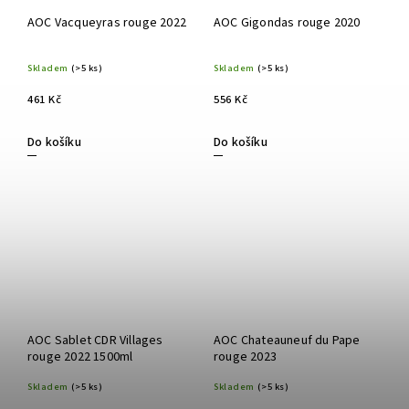
AOC Vacqueyras rouge 2022
AOC Gigondas rouge 2020
Skladem
(>5 ks)
Skladem
(>5 ks)
461 Kč
556 Kč
Do košíku
Do košíku
AOC Sablet CDR Villages
AOC Chateauneuf du Pape
rouge 2022 1500ml
rouge 2023
Skladem
(>5 ks)
Skladem
(>5 ks)