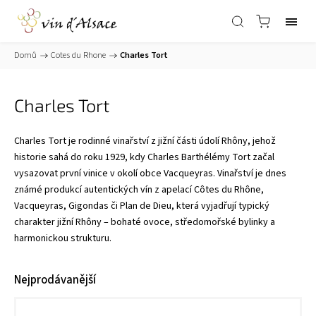
Domů
/
Cotes du Rhone
/
Charles Tort
Charles Tort
Charles Tort je rodinné vinařství z jižní části údolí Rhôny, jehož
historie sahá do roku 1929, kdy Charles Barthélémy Tort začal
vysazovat první vinice v okolí obce
Vacqueyras
. Vinařství je dnes
známé produkcí autentických vín z apelací Côtes du Rhône,
Vacqueyras, Gigondas či Plan de Dieu, která vyjadřují typický
charakter jižní Rhôny – bohaté ovoce, středomořské bylinky a
harmonickou strukturu.
Nejprodávanější