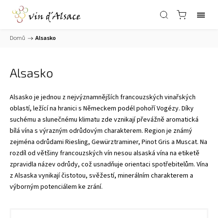
Domů
/
Alsasko
Alsasko
Alsasko
je jednou z nejvýznamnějších francouzských vinařských
oblastí, ležící na hranici s Německem podél pohoří Vogézy. Díky
suchému a slunečnému klimatu zde vznikají převážně aromatická
bílá vína s výrazným odrůdovým charakterem. Region je známý
zejména odrůdami
Riesling
,
Gewürztraminer
,
Pinot Gris
a
Muscat
. Na
rozdíl od většiny francouzských vín nesou alsaská vína na etiketě
zpravidla název odrůdy, což usnadňuje orientaci spotřebitelům. Vína
z Alsaska vynikají čistotou, svěžestí, minerálním charakterem a
výborným potenciálem ke zrání.