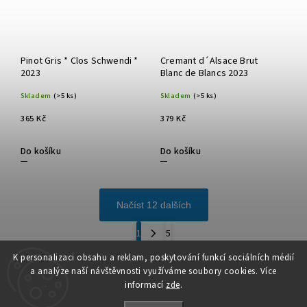
Pinot Gris * Clos Schwendi *
Cremant d´Alsace Brut
2023
Blanc de Blancs 2023
Skladem
(>5 ks)
Skladem
(>5 ks)
365 Kč
379 Kč
Do košíku
Do košíku
Načíst 12 dalších
1
5
Nahoru
K personalizaci obsahu a reklam, poskytování funkcí sociálních médií
a analýze naší návštěvnosti využíváme soubory cookies. Více
informací
zde
.