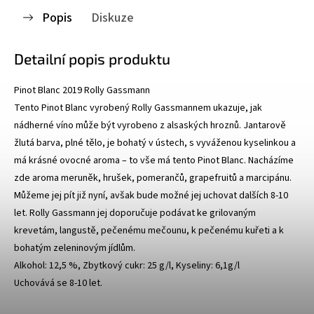
Popis
Diskuze
Detailní popis produktu
Pinot Blanc 2019 Rolly Gassmann
Tento Pinot Blanc vyrobený Rolly Gassmannem ukazuje, jak
nádherné víno může být vyrobeno z alsaských hroznů. Jantarově
žlutá barva, plné tělo, je bohatý v ústech, s vyváženou kyselinkou a
má krásné ovocné aroma – to vše má tento Pinot Blanc. Nacházíme
zde aroma meruněk, hrušek, pomerančů, grapefruitů a marcipánu.
Můžeme jej pít již nyní, avšak bude možné jej uchovat dalších 8-10
let. Rolly Gassmann jej doporučuje podávat ke grilovaným
krevetám, langustě, pečenému mečounu, k pečenému kuřeti a k
bohatým zeleninovým jídlům.
Alkohol: 12,5 %, Zbytkový cukr: 25 g/l, Kyseliny: 6,1g/l
Uchovává se 8-10 let.