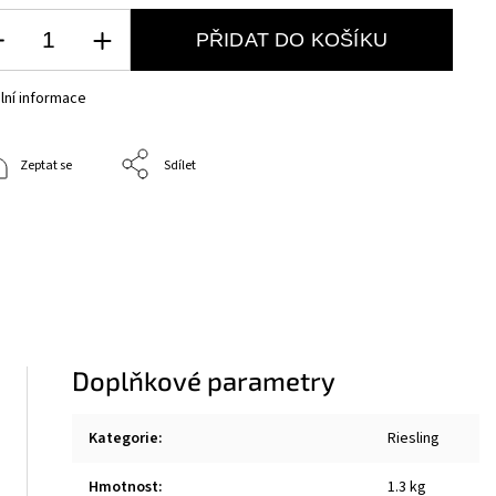
PŘIDAT DO KOŠÍKU
lní informace
Zeptat se
Sdílet
Doplňkové parametry
Kategorie
:
Riesling
Hmotnost
:
1.3 kg