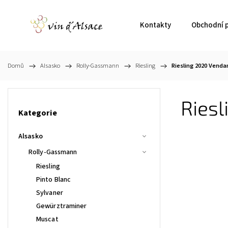
Kontakty
Obchodní 
Domů
/
Alsasko
/
Rolly-Gassmann
/
Riesling
/
Riesling 2020 Venda
Ries
Kategorie
Alsasko
Rolly-Gassmann
Riesling
Pinto Blanc
Sylvaner
Gewürztraminer
Muscat