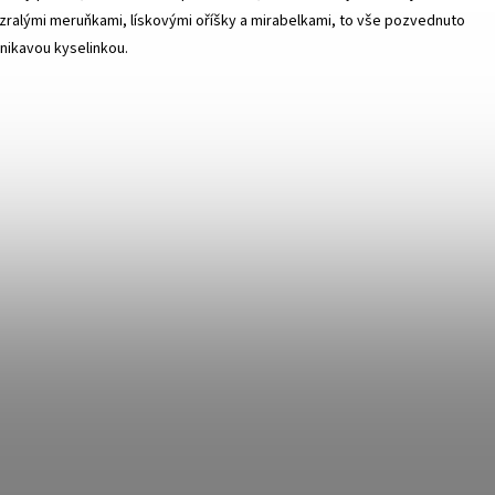
zralými meruňkami, lískovými oříšky a mirabelkami, to vše pozvednuto
nikavou kyselinkou.