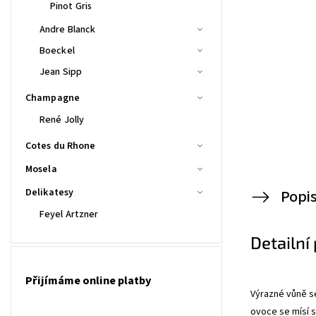
Pinot Gris
Andre Blanck
Boeckel
Jean Sipp
Champagne
René Jolly
Cotes du Rhone
Mosela
Delikatesy
Popi
Feyel Artzner
Detailní
Přijímáme online platby
Výrazné vůně s
ovoce se mísí 