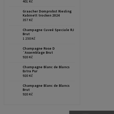
401 Kč
Graacher Domprobst Riesling
Kabinett trocken 2024
357 Kč
Champagne Cuveé Speciale RJ
Brut
1 250 Kč
Champagne Rose D
´Assemblage Brut
920 Kč
Champagne Blanc de Blancs
Extra Pur
920 Kč
Champagne Blanc de Blancs
Brut
920 Kč