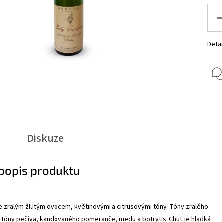
Detai
s
Diskuze
 popis produktu
e zralým žlutým ovocem, květinovými a citrusovými tóny. Tóny zralého
s tóny pečiva, kandovaného pomeranče, medu a botrytis. Chuť je hladká