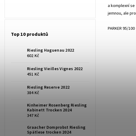
a komplexní se 
jemnou, ale pro
PARKER 95/100
Top 10 produktů
Riesling Haguenau 2022
602 Kč
Riesling Vieilles Vignes 2022
451 Kč
Riesling Reserve 2022
384 Kč
Kinheimer Rosenberg Riesling
Kabinett Trocken 2024
347 Kč
Graacher Domprobst Riesling
Spätlese trocken 2024