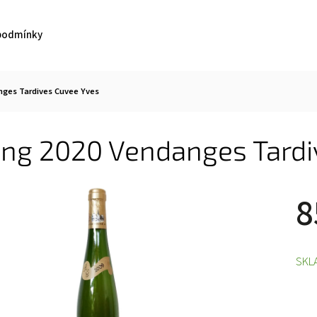
podmínky
nges Tardives Cuvee Yves
ling 2020 Vendanges Tardi
8
SKL